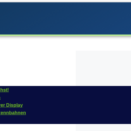
hst!
n
era im
Jahr
2020
ins
ver Display
 Fahrzeug ist für das
n Rennbahnen
ikelnummer dieses