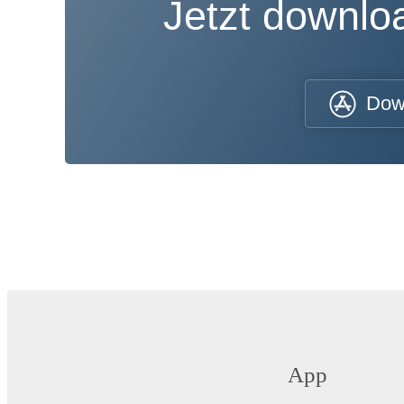
Jetzt downl
Dow
App