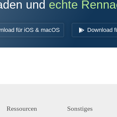
oaden und
echte Renna
nload für iOS & macOS
Download f
Ressourcen
Sonstiges