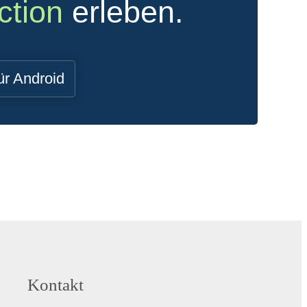
ction
erleben.
ür Android
Kontakt