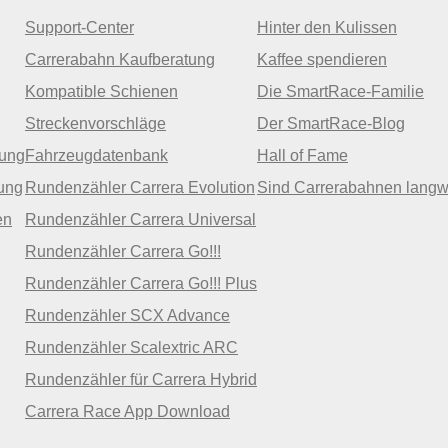
Support-Center
Hinter den Kulissen
Carrerabahn Kaufberatung
Kaffee spendieren
Kompatible Schienen
Die SmartRace-Familie
Streckenvorschläge
Der SmartRace-Blog
zung
Fahrzeugdatenbank
Hall of Fame
ung
Rundenzähler Carrera Evolution
Sind Carrerabahnen langw
en
Rundenzähler Carrera Universal
Rundenzähler Carrera Go!!!
Rundenzähler Carrera Go!!! Plus
Rundenzähler SCX Advance
Rundenzähler Scalextric ARC
Rundenzähler für Carrera Hybrid
Carrera Race App Download