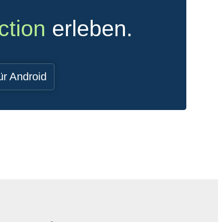
ction
erleben.
ür Android