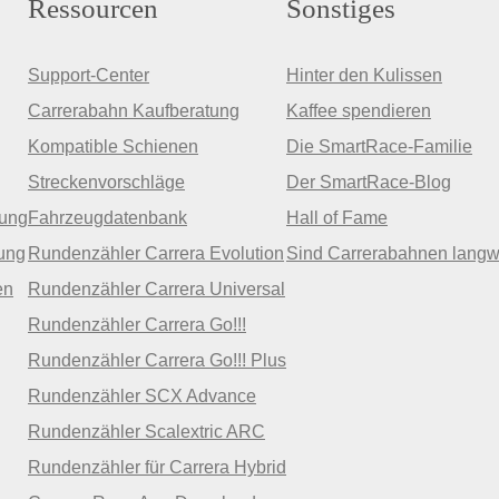
Ressourcen
Sonstiges
Support-Center
Hinter den Kulissen
Carrerabahn Kaufberatung
Kaffee spendieren
Kompatible Schienen
Die SmartRace-Familie
Streckenvorschläge
Der SmartRace-Blog
zung
Fahrzeugdatenbank
Hall of Fame
ung
Rundenzähler Carrera Evolution
Sind Carrerabahnen langw
en
Rundenzähler Carrera Universal
Rundenzähler Carrera Go!!!
Rundenzähler Carrera Go!!! Plus
Rundenzähler SCX Advance
Rundenzähler Scalextric ARC
Rundenzähler für Carrera Hybrid