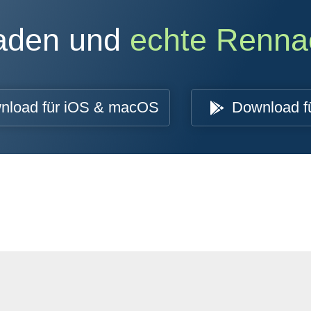
oaden und
echte Renna
nload für iOS & macOS
Download f