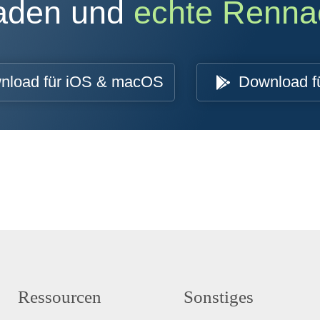
oaden und
echte Renna
nload für iOS & macOS
Download f
Ressourcen
Sonstiges