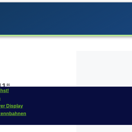
11“
hst!
n
era im
Jahr
2017
ins
ver Display
 Fahrzeug ist für das
n Rennbahnen
ummer dieses Fahrzeugs