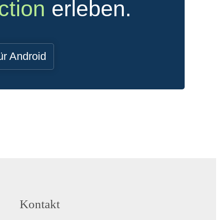
ction
erleben.
ür Android
Kontakt