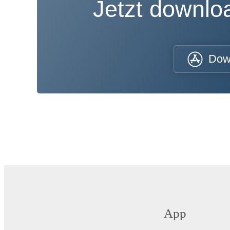
Jetzt downl
Dow
App