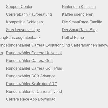
Support-Center
Hinter den Kulissen
Carrerabahn Kaufberatung
Kaffee spendieren
Kompatible Schienen
Die SmartRace-Familie
Streckenvorschläge
Der SmartRace-Blog
zung
Fahrzeugdatenbank
Hall of Fame
ung
Rundenzähler Carrera Evolution
Sind Carrerabahnen langw
en
Rundenzähler Carrera Universal
Rundenzähler Carrera Go!!!
Rundenzähler Carrera Go!!! Plus
Rundenzähler SCX Advance
Rundenzähler Scalextric ARC
Rundenzähler für Carrera Hybrid
Carrera Race App Download