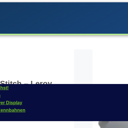
 Stitch – Leroy
hst!
n
Carrera im
Jahr
2026
ver Display
das Fahrzeug ist für
n Rennbahnen
kelnummer dieses