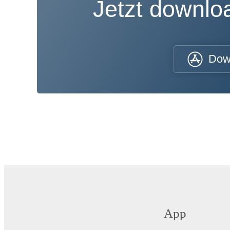
Jetzt downl
Dow
App