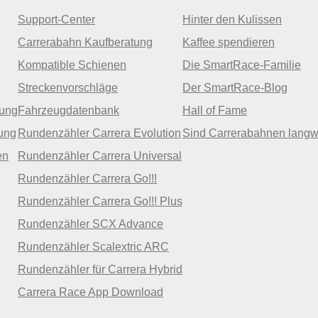
Support-Center
Hinter den Kulissen
Carrerabahn Kaufberatung
Kaffee spendieren
Kompatible Schienen
Die SmartRace-Familie
Streckenvorschläge
Der SmartRace-Blog
zung
Fahrzeugdatenbank
Hall of Fame
ung
Rundenzähler Carrera Evolution
Sind Carrerabahnen langw
en
Rundenzähler Carrera Universal
Rundenzähler Carrera Go!!!
Rundenzähler Carrera Go!!! Plus
Rundenzähler SCX Advance
Rundenzähler Scalextric ARC
Rundenzähler für Carrera Hybrid
Carrera Race App Download