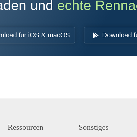
oaden und
echte Renna
nload für iOS & macOS
Download f
Ressourcen
Sonstiges