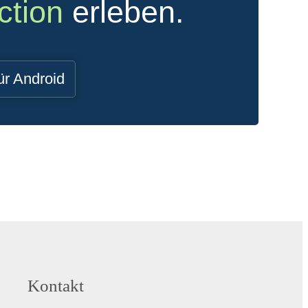
ction
erleben.
ür Android
Kontakt