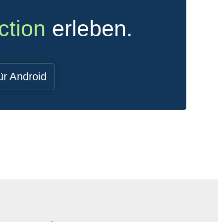
ction
erleben.
ür Android