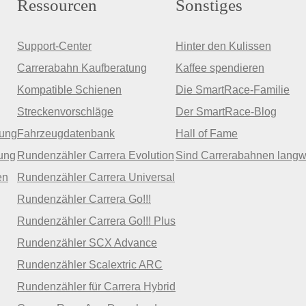
Ressourcen
Sonstiges
Support-Center
Hinter den Kulissen
Carrerabahn Kaufberatung
Kaffee spendieren
Kompatible Schienen
Die SmartRace-Familie
Streckenvorschläge
Der SmartRace-Blog
zung
Fahrzeugdatenbank
Hall of Fame
ung
Rundenzähler Carrera Evolution
Sind Carrerabahnen langw
en
Rundenzähler Carrera Universal
Rundenzähler Carrera Go!!!
Rundenzähler Carrera Go!!! Plus
Rundenzähler SCX Advance
Rundenzähler Scalextric ARC
Rundenzähler für Carrera Hybrid