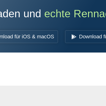
oaden und
echte Renna
nload für iOS & macOS
Download f