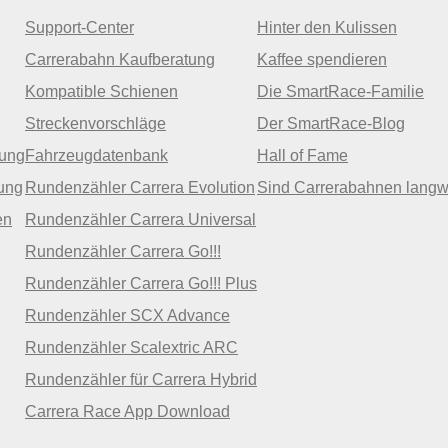
Support-Center
Hinter den Kulissen
Carrerabahn Kaufberatung
Kaffee spendieren
Kompatible Schienen
Die SmartRace-Familie
Streckenvorschläge
Der SmartRace-Blog
zung
Fahrzeugdatenbank
Hall of Fame
ung
Rundenzähler Carrera Evolution
Sind Carrerabahnen langw
en
Rundenzähler Carrera Universal
Rundenzähler Carrera Go!!!
Rundenzähler Carrera Go!!! Plus
Rundenzähler SCX Advance
Rundenzähler Scalextric ARC
Rundenzähler für Carrera Hybrid
Carrera Race App Download