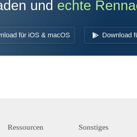
oaden und
echte Renna
nload für iOS & macOS
Download f
Ressourcen
Sonstiges