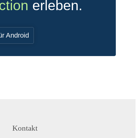
ction
erleben.
ür Android
Kontakt