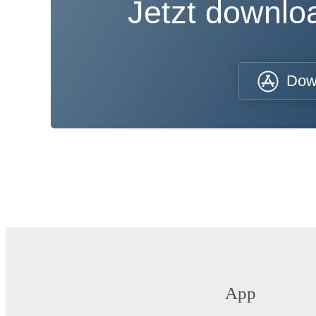
Jetzt downl
Dow
App