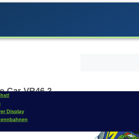
ce Car VR46 2
hst!
n
Carrera im
Jahr
2024
ver Display
das Fahrzeug ist für
n Rennbahnen
kelnummer dieses