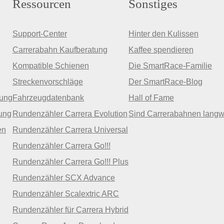
Ressourcen
Sonstiges
Support-Center
Hinter den Kulissen
Carrerabahn Kaufberatung
Kaffee spendieren
Kompatible Schienen
Die SmartRace-Familie
Streckenvorschläge
Der SmartRace-Blog
zung
Fahrzeugdatenbank
Hall of Fame
ung
Rundenzähler Carrera Evolution
Sind Carrerabahnen langw
en
Rundenzähler Carrera Universal
Rundenzähler Carrera Go!!!
Rundenzähler Carrera Go!!! Plus
Rundenzähler SCX Advance
Rundenzähler Scalextric ARC
Rundenzähler für Carrera Hybrid