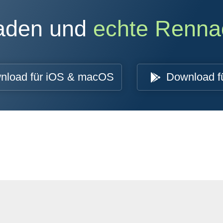
oaden und
echte Renna
nload für iOS & macOS
Download f