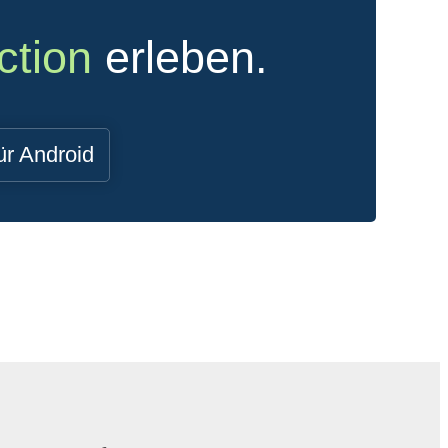
ction
erleben.
ür Android