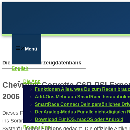
Zum
Inhalt
springen
Menü
Die Carrera Fahrzeugdatenbank
English
Die App
Chevrolet Corvette C6R PSI Exper
Funktionen
Alles, was Du zum Racen brauc
2006
Add-Ons
Mehr aus SmartRace heraushole
SmartRace Connect
Dein persönliches Dri
Der Analog-Modus
Für alle nicht-digitale
Dieses Fahrzeug des Herstellers
Chevrolet
wurde von
Download
Für iOS, macOS oder Android
ins Sortiment aufgenommen. Der Maßstab ist
und das 
Ressourcen
System
Limited Editions
gedacht. Die offizielle Artik