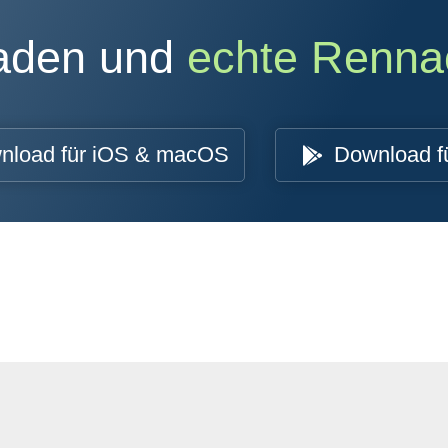
oaden und
echte Renna
nload für iOS & macOS
Download f