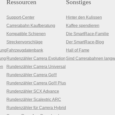
Ressourcen
Sonstiges
Support-Center
Hinter den Kulissen
Carrerabahn Kaufberatung
Kaffee spendieren
Kompatible Schienen
Die SmartRace-Familie
Streckenvorschläge
Der SmartRace-Blog
zung
Fahrzeugdatenbank
Hall of Fame
ung
Rundenzähler Carrera Evolution
Sind Carrerabahnen langw
en
Rundenzähler Carrera Universal
Rundenzähler Carrera Go!!!
Rundenzähler Carrera Go!!! Plus
Rundenzähler SCX Advance
Rundenzähler Scalextric ARC
Rundenzähler für Carrera Hybrid