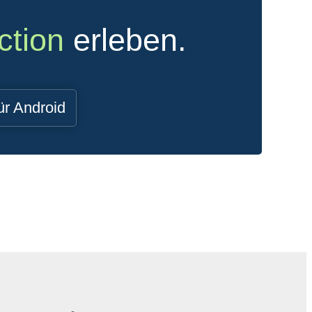
ction
erleben.
ür Android