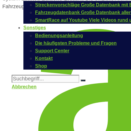
Streckenvorschläge
Große Datenbank mit B
Fahrzeugs bei Carrera lautet
20020244
.
Fahrzeugdatenbank
Große Datenbank aller
SmartRace auf Youtube
Viele Videos rund 
Sonstiges
Bedienungsanleitung
Die häufigsten Probleme und Fragen
Support Center
Kontakt
Shop
Abbrechen