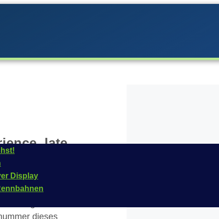
ience, late
hst!
n
ver Display
n Rennbahnen
 Carrera im
Jahr
2007
Fahrzeug ist für das
elnummer dieses