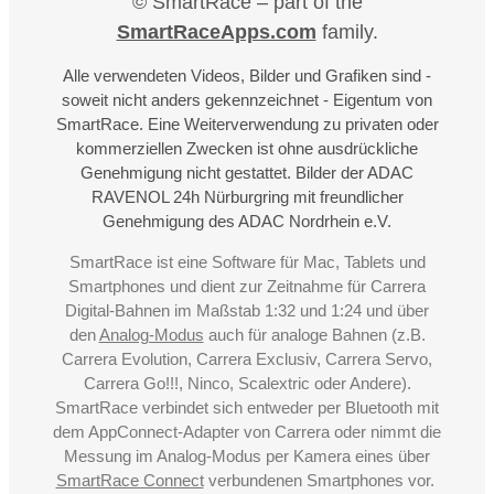
© SmartRace – part of the
SmartRaceApps.com
family.
Alle verwendeten Videos, Bilder und Grafiken sind -
soweit nicht anders gekennzeichnet - Eigentum von
SmartRace. Eine Weiterverwendung zu privaten oder
kommerziellen Zwecken ist ohne ausdrückliche
Genehmigung nicht gestattet. Bilder der ADAC
RAVENOL 24h Nürburgring mit freundlicher
Genehmigung des ADAC Nordrhein e.V.
SmartRace ist eine Software für Mac, Tablets und
Smartphones und dient zur Zeitnahme für Carrera
Digital-Bahnen im Maßstab 1:32 und 1:24 und über
den
Analog-Modus
auch für analoge Bahnen (z.B.
Carrera Evolution, Carrera Exclusiv, Carrera Servo,
Carrera Go!!!, Ninco, Scalextric oder Andere).
SmartRace verbindet sich entweder per Bluetooth mit
dem AppConnect-Adapter von Carrera oder nimmt die
Messung im Analog-Modus per Kamera eines über
SmartRace Connect
verbundenen Smartphones vor.