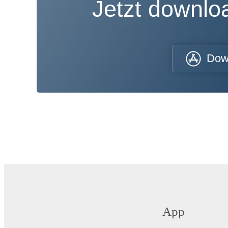
Jetzt downl
Dow
App