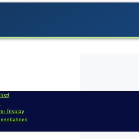
hst!
n
rrera im
Jahr
2021
ins
ver Display
 Fahrzeug ist für das
n Rennbahnen
ikelnummer dieses