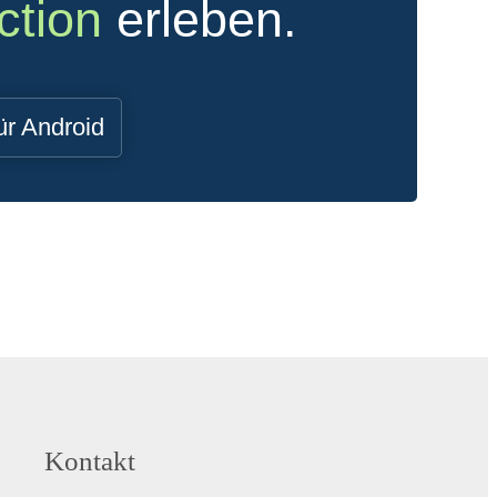
ction
erleben.
ür Android
Kontakt