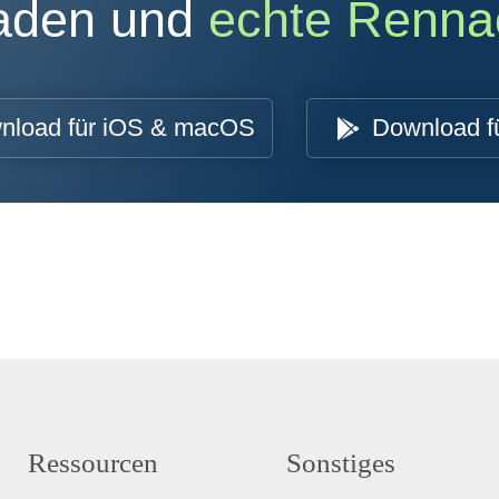
oaden und
echte Renna
nload für iOS & macOS
Download f
Ressourcen
Sonstiges