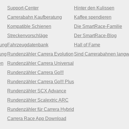
Support-Center
Hinter den Kulissen
Carrerabahn Kaufberatung
Kaffee spendieren
Kompatible Schienen
Die SmartRace-Familie
Streckenvorschläge
Der SmartRace-Blog
zung
Fahrzeugdatenbank
Hall of Fame
ung
Rundenzähler Carrera Evolution
Sind Carrerabahnen langw
en
Rundenzähler Carrera Universal
Rundenzähler Carrera Go!!!
Rundenzähler Carrera Go!!! Plus
Rundenzähler SCX Advance
Rundenzähler Scalextric ARC
Rundenzähler für Carrera Hybrid
Carrera Race App Download