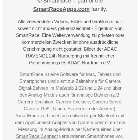
© SmartRace – part of the
SmartRaceApps.com
family.
Alle verwendeten Videos, Bilder und Grafiken sind -
soweit nicht anders gekennzeichnet - Eigentum von
SmartRace. Eine Weiterverwendung zu privaten oder
kommerziellen Zwecken ist ohne ausdrückliche
Genehmigung nicht gestattet. Bilder der ADAC
RAVENOL 24h Nürburgring mit freundlicher
Genehmigung des ADAC Nordrhein e.V.
SmartRace ist eine Software für Mac, Tablets und
Smartphones und dient zur Zeitnahme für Carrera
Digital-Bahnen im Maßstab 1:32 und 1:24 und über
den
Analog-Modus
auch für analoge Bahnen (z.B.
Carrera Evolution, Carrera Exclusiv, Carrera Servo,
Carrera Go!!!, Ninco, Scalextric oder Andere).
SmartRace verbindet sich entweder per Bluetooth mit
dem AppConnect-Adapter von Carrera oder nimmt die
Messung im Analog-Modus per Kamera eines über
SmartRace Connect
verbundenen Smartphones vor.