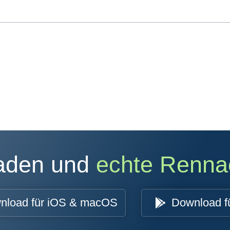
oaden und
echte Renna
nload für iOS & macOS
Download f