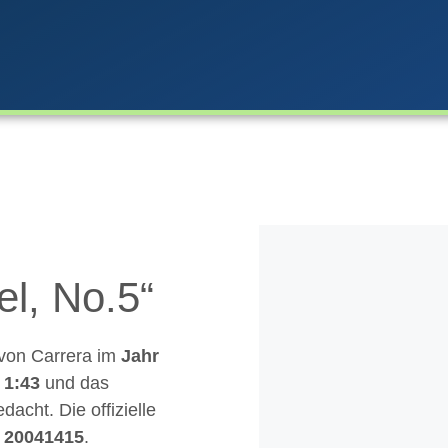
el, No.5“
von Carrera im
Jahr
t
1:43
und das
dacht. Die offizielle
t
20041415
.