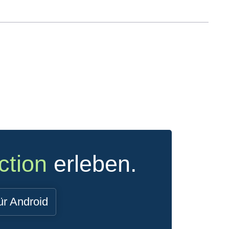
ction
erleben.
ür Android