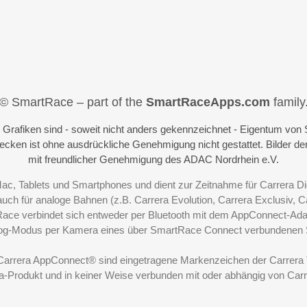
© SmartRace – part of the
SmartRaceApps.com
family
d Grafiken sind - soweit nicht anders gekennzeichnet - Eigentum v
wecken ist ohne ausdrückliche Genehmigung nicht gestattet. Bilder
mit freundlicher Genehmigung des ADAC Nordrhein e.V.
Mac, Tablets und Smartphones und dient zur Zeitnahme für Carrera D
uch für analoge Bahnen (z.B. Carrera Evolution, Carrera Exclusiv, Ca
Race verbindet sich entweder per Bluetooth mit dem AppConnect-Ada
og-Modus per Kamera eines über
SmartRace Connect
verbundenen 
 Carrera AppConnect® sind eingetragene Markenzeichen der Carrer
rera-Produkt und in keiner Weise verbunden mit oder abhängig von Ca