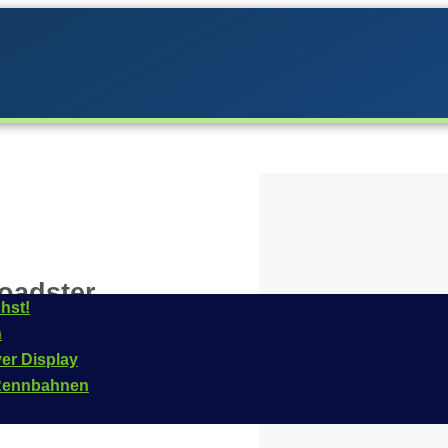
oadster
hst!
n
era im
Jahr
2008
ins
ver Display
 Fahrzeug ist für das
n Rennbahnen
tikelnummer dieses