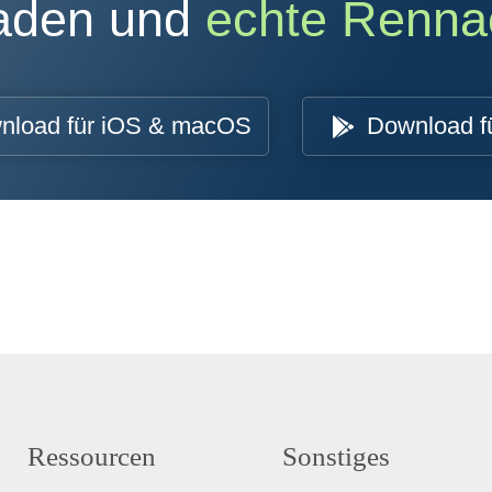
oaden und
echte Renna
nload für iOS & macOS
Download f
Ressourcen
Sonstiges