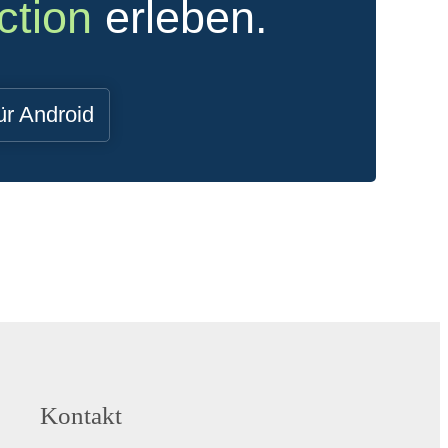
ction
erleben.
ür Android
Kontakt