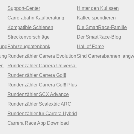
Support-Center
Hinter den Kulissen
Carrerabahn Kaufberatung
Kaffee spendieren
Kompatible Schienen
Die SmartRace-Familie
Streckenvorschläge
Der SmartRace-Blog
zung
Fahrzeugdatenbank
Hall of Fame
ung
Rundenzähler Carrera Evolution
Sind Carrerabahnen langw
en
Rundenzähler Carrera Universal
Rundenzähler Carrera Go!!!
Rundenzähler Carrera Go!!! Plus
Rundenzähler SCX Advance
Rundenzähler Scalextric ARC
Rundenzähler für Carrera Hybrid
Carrera Race App Download