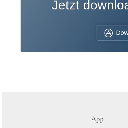
Jetzt downl
Dow
App