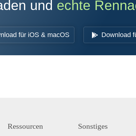
oaden und
echte Renna
nload für iOS & macOS
Download f
Ressourcen
Sonstiges