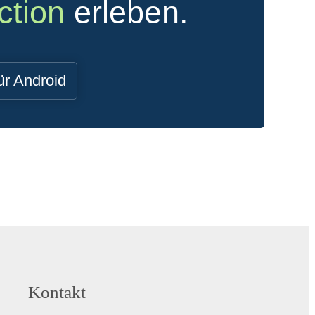
ction
erleben.
ür Android
Kontakt