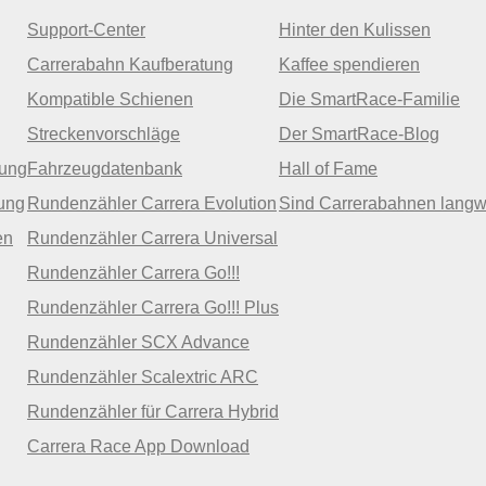
Support-Center
Hinter den Kulissen
Carrerabahn Kaufberatung
Kaffee spendieren
Kompatible Schienen
Die SmartRace-Familie
Streckenvorschläge
Der SmartRace-Blog
zung
Fahrzeugdatenbank
Hall of Fame
ung
Rundenzähler Carrera Evolution
Sind Carrerabahnen langw
en
Rundenzähler Carrera Universal
Rundenzähler Carrera Go!!!
Rundenzähler Carrera Go!!! Plus
Rundenzähler SCX Advance
Rundenzähler Scalextric ARC
Rundenzähler für Carrera Hybrid
Carrera Race App Download