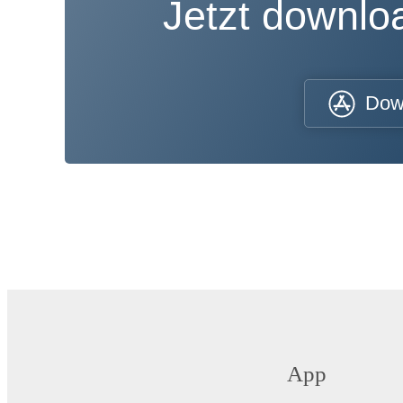
Jetzt downl
Dow
App