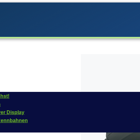
hst!
n
era im
Jahr
2007, 2008
ver Display
das Fahrzeug ist für
n Rennbahnen
 Artikelnummer dieses