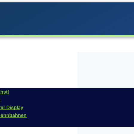
hst!
n
era im
Jahr
2025
ins
ver Display
 Fahrzeug ist für das
n Rennbahnen
tikelnummer dieses