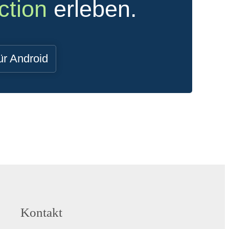
ction
erleben.
ür Android
Kontakt