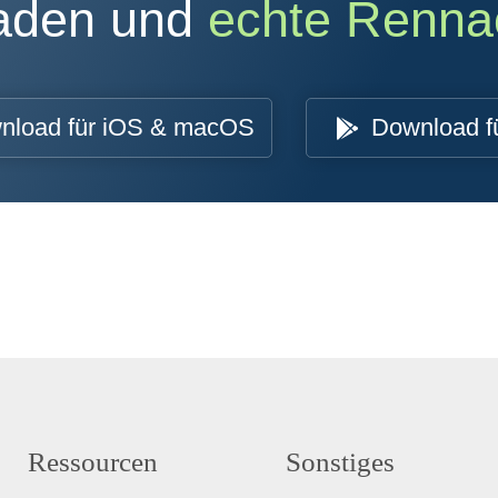
oaden und
echte Renna
nload für iOS & macOS
Download f
Ressourcen
Sonstiges