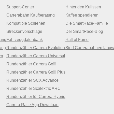
Support-Center
Hinter den Kulissen
Carrerabahn Kaufberatung
Kaffee spendieren
Kompatible Schienen
Die SmartRace-Familie
Streckenvorschläge
Der SmartRace-Blog
zung
Fahrzeugdatenbank
Hall of Fame
ung
Rundenzähler Carrera Evolution
Sind Carrerabahnen langw
en
Rundenzähler Carrera Universal
Rundenzähler Carrera Go!!!
Rundenzähler Carrera Go!!! Plus
Rundenzähler SCX Advance
Rundenzähler Scalextric ARC
Rundenzähler für Carrera Hybrid
Carrera Race App Download