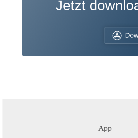
Jetzt downl
Dow
App