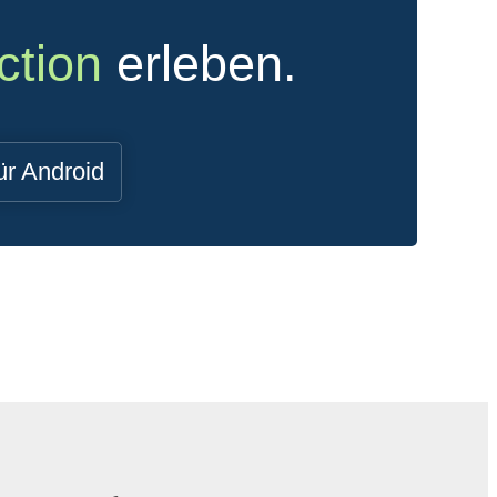
ction
erleben.
ür Android