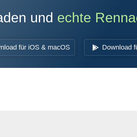
oaden und
echte Renna
nload für iOS & macOS
Download f