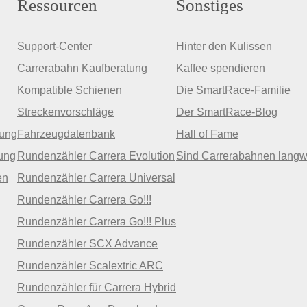
Ressourcen
Sonstiges
Support-Center
Hinter den Kulissen
Carrerabahn Kaufberatung
Kaffee spendieren
Kompatible Schienen
Die SmartRace-Familie
Streckenvorschläge
Der SmartRace-Blog
zung
Fahrzeugdatenbank
Hall of Fame
ung
Rundenzähler Carrera Evolution
Sind Carrerabahnen langw
en
Rundenzähler Carrera Universal
Rundenzähler Carrera Go!!!
Rundenzähler Carrera Go!!! Plus
Rundenzähler SCX Advance
Rundenzähler Scalextric ARC
Rundenzähler für Carrera Hybrid