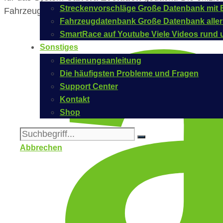
Streckenvorschläge
Große Datenbank mit B
Fahrzeugs bei Carrera lautet
20027769
.
Fahrzeugdatenbank
Große Datenbank aller
SmartRace auf Youtube
Viele Videos rund 
Sonstiges
Bedienungsanleitung
Die häufigsten Probleme und Fragen
Support Center
Kontakt
Shop
Abbrechen