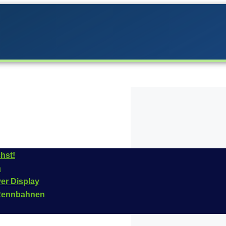
hst!
n
era im
Jahr
2021
ins
ver Display
 Fahrzeug ist für das
n Rennbahnen
tikelnummer dieses