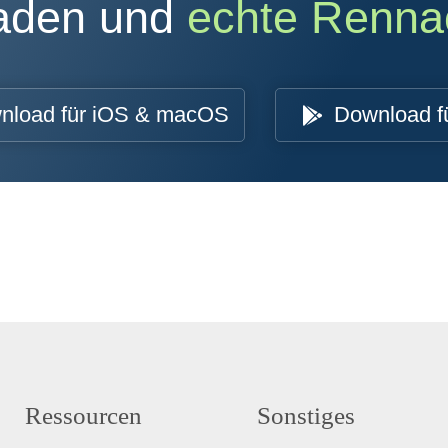
oaden und
echte Renna
nload für iOS & macOS
Download f
Ressourcen
Sonstiges