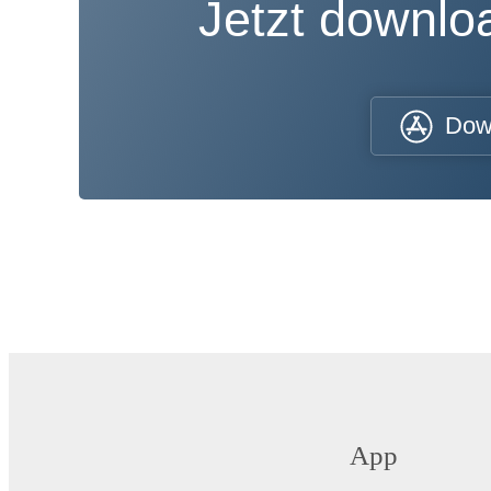
Jetzt downl
Dow
App