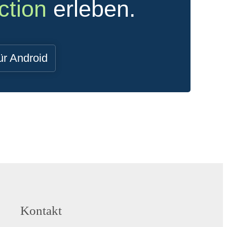
ction
erleben.
ür Android
Kontakt