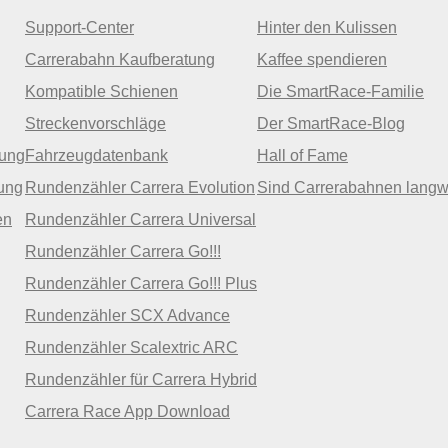
Support-Center
Hinter den Kulissen
Carrerabahn Kaufberatung
Kaffee spendieren
Kompatible Schienen
Die SmartRace-Familie
Streckenvorschläge
Der SmartRace-Blog
zung
Fahrzeugdatenbank
Hall of Fame
ung
Rundenzähler Carrera Evolution
Sind Carrerabahnen langw
en
Rundenzähler Carrera Universal
Rundenzähler Carrera Go!!!
Rundenzähler Carrera Go!!! Plus
Rundenzähler SCX Advance
Rundenzähler Scalextric ARC
Rundenzähler für Carrera Hybrid
Carrera Race App Download