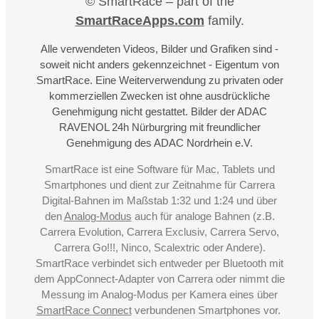
© SmartRace – part of the
SmartRaceApps.com
family.
Alle verwendeten Videos, Bilder und Grafiken sind -
soweit nicht anders gekennzeichnet - Eigentum von
SmartRace. Eine Weiterverwendung zu privaten oder
kommerziellen Zwecken ist ohne ausdrückliche
Genehmigung nicht gestattet. Bilder der ADAC
RAVENOL 24h Nürburgring mit freundlicher
Genehmigung des ADAC Nordrhein e.V.
SmartRace ist eine Software für Mac, Tablets und
Smartphones und dient zur Zeitnahme für Carrera
Digital-Bahnen im Maßstab 1:32 und 1:24 und über
den
Analog-Modus
auch für analoge Bahnen (z.B.
Carrera Evolution, Carrera Exclusiv, Carrera Servo,
Carrera Go!!!, Ninco, Scalextric oder Andere).
SmartRace verbindet sich entweder per Bluetooth mit
dem AppConnect-Adapter von Carrera oder nimmt die
Messung im Analog-Modus per Kamera eines über
SmartRace Connect
verbundenen Smartphones vor.