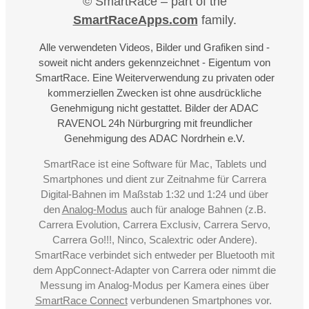
© SmartRace – part of the
SmartRaceApps.com
family.
Alle verwendeten Videos, Bilder und Grafiken sind -
soweit nicht anders gekennzeichnet - Eigentum von
SmartRace. Eine Weiterverwendung zu privaten oder
kommerziellen Zwecken ist ohne ausdrückliche
Genehmigung nicht gestattet. Bilder der ADAC
RAVENOL 24h Nürburgring mit freundlicher
Genehmigung des ADAC Nordrhein e.V.
SmartRace ist eine Software für Mac, Tablets und
Smartphones und dient zur Zeitnahme für Carrera
Digital-Bahnen im Maßstab 1:32 und 1:24 und über
den
Analog-Modus
auch für analoge Bahnen (z.B.
Carrera Evolution, Carrera Exclusiv, Carrera Servo,
Carrera Go!!!, Ninco, Scalextric oder Andere).
SmartRace verbindet sich entweder per Bluetooth mit
dem AppConnect-Adapter von Carrera oder nimmt die
Messung im Analog-Modus per Kamera eines über
SmartRace Connect
verbundenen Smartphones vor.