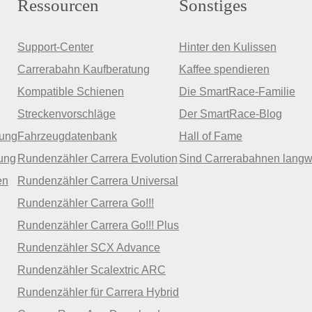
Ressourcen
Sonstiges
Support-Center
Hinter den Kulissen
Carrerabahn Kaufberatung
Kaffee spendieren
Kompatible Schienen
Die SmartRace-Familie
Streckenvorschläge
Der SmartRace-Blog
zung
Fahrzeugdatenbank
Hall of Fame
ung
Rundenzähler Carrera Evolution
Sind Carrerabahnen langw
en
Rundenzähler Carrera Universal
Rundenzähler Carrera Go!!!
Rundenzähler Carrera Go!!! Plus
Rundenzähler SCX Advance
Rundenzähler Scalextric ARC
Rundenzähler für Carrera Hybrid