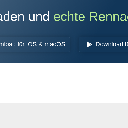
oaden und
echte Renna
nload für iOS & macOS
Download f