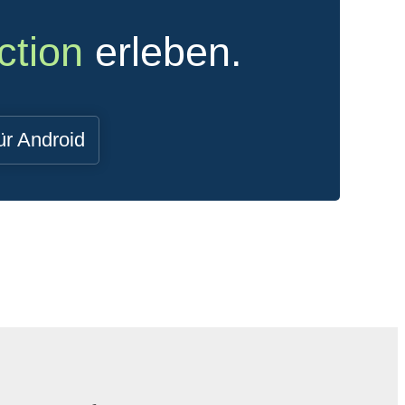
ction
erleben.
ür Android