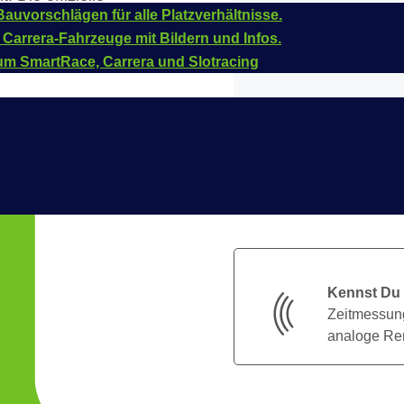
auvorschlägen für alle Platzverhältnisse.
027403
.
 Carrera-Fahrzeuge mit Bildern und Infos.
um SmartRace, Carrera und Slotracing
Kennst Du
Zeitmessung
analoge Ren