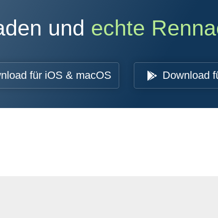
oaden und
echte Renna
nload für iOS & macOS
Download f