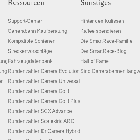
Ressourcen
Sonstiges
Support-Center
Hinter den Kulissen
Carrerabahn Kaufberatung
Kaffee spendieren
Kompatible Schienen
Die SmartRace-Familie
Streckenvorschläge
Der SmartRace-Blog
zung
Fahrzeugdatenbank
Hall of Fame
ung
Rundenzähler Carrera Evolution
Sind Carrerabahnen langw
en
Rundenzähler Carrera Universal
Rundenzähler Carrera Go!!!
Rundenzähler Carrera Go!!! Plus
Rundenzähler SCX Advance
Rundenzähler Scalextric ARC
Rundenzähler für Carrera Hybrid