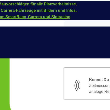
auvorschlägen für alle Platzverhältnisse.
030551
.
 Carrera-Fahrzeuge mit Bildern und Infos.
um SmartRace, Carrera und Slotracing
Kennst Du
Zeitmessung
analoge Ren