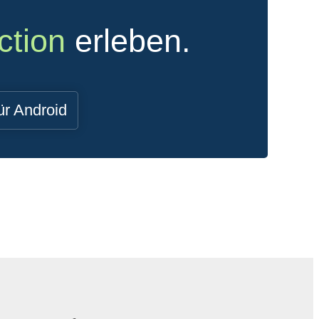
ction
erleben.
ür Android