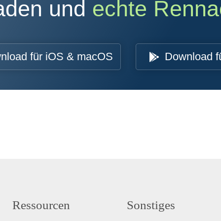
oaden und
echte Renna
nload für iOS & macOS
Download f
Ressourcen
Sonstiges