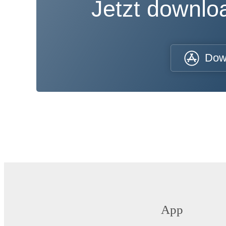
Jetzt downl
Dow
App