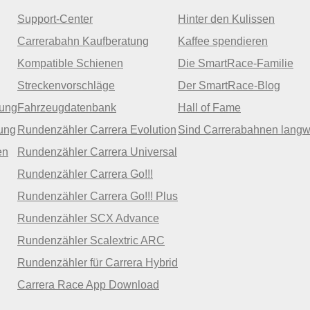
Support-Center
Hinter den Kulissen
Carrerabahn Kaufberatung
Kaffee spendieren
Kompatible Schienen
Die SmartRace-Familie
Streckenvorschläge
Der SmartRace-Blog
zung
Fahrzeugdatenbank
Hall of Fame
ung
Rundenzähler Carrera Evolution
Sind Carrerabahnen langw
en
Rundenzähler Carrera Universal
Rundenzähler Carrera Go!!!
Rundenzähler Carrera Go!!! Plus
Rundenzähler SCX Advance
Rundenzähler Scalextric ARC
Rundenzähler für Carrera Hybrid
Carrera Race App Download