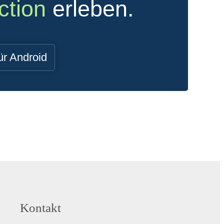
ction
erleben.
ür Android
Kontakt