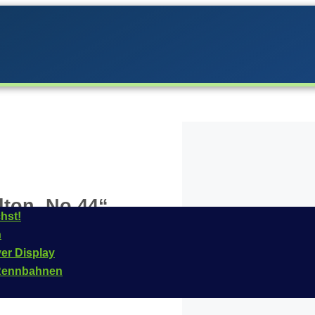
ton, No.44“
hst!
n
on Carrera im
Jahr
ver Display
3
und das Fahrzeug ist
n Rennbahnen
elle Artikelnummer