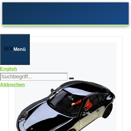
Zum
Inhalt
springen
Menü
English
Abbrechen