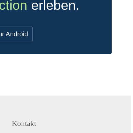
ction
erleben.
ür Android
Kontakt