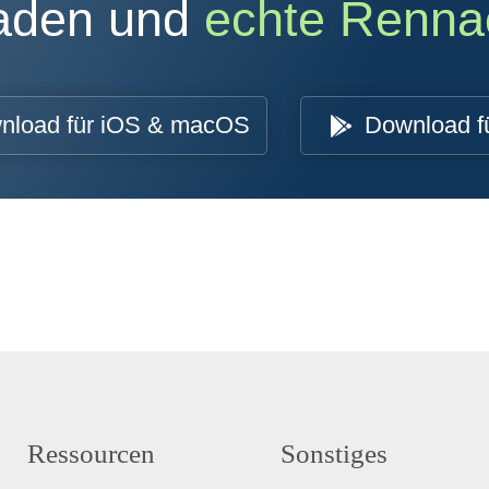
oaden und
echte Renna
nload für iOS & macOS
Download f
Ressourcen
Sonstiges