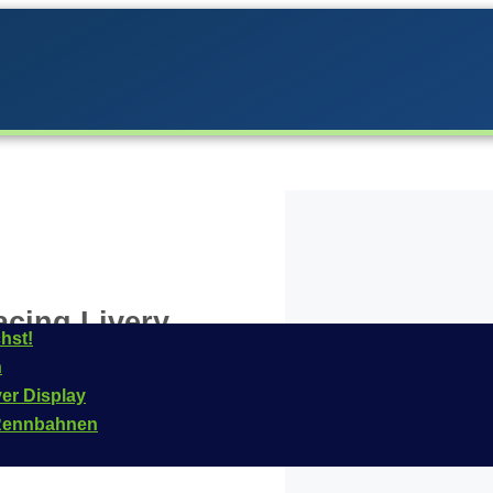
cing Livery
hst!
n
arrera im
Jahr
2017
ver Display
das Fahrzeug ist für
n Rennbahnen
e Artikelnummer dieses