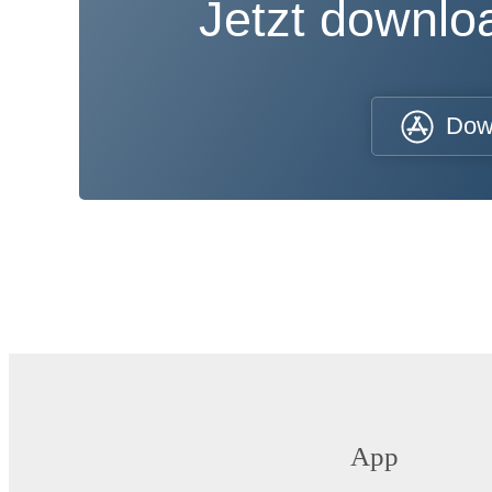
Jetzt downl
Dow
App