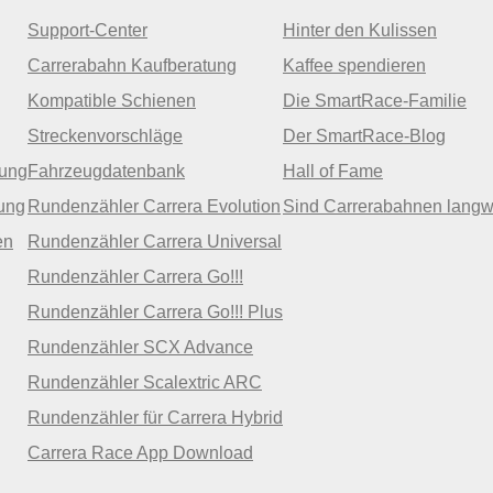
Support-Center
Hinter den Kulissen
Carrerabahn Kaufberatung
Kaffee spendieren
Kompatible Schienen
Die SmartRace-Familie
Streckenvorschläge
Der SmartRace-Blog
zung
Fahrzeugdatenbank
Hall of Fame
ung
Rundenzähler Carrera Evolution
Sind Carrerabahnen langw
en
Rundenzähler Carrera Universal
Rundenzähler Carrera Go!!!
Rundenzähler Carrera Go!!! Plus
Rundenzähler SCX Advance
Rundenzähler Scalextric ARC
Rundenzähler für Carrera Hybrid
Carrera Race App Download