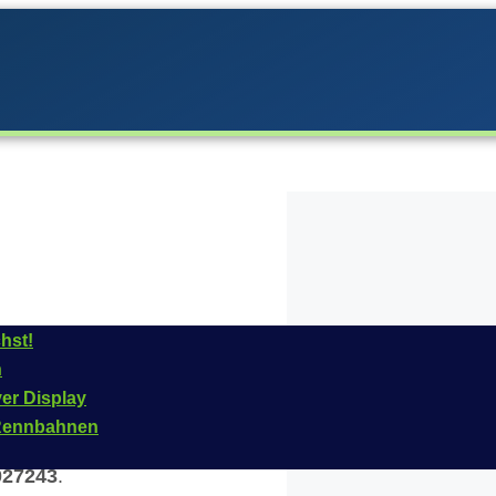
hst!
n
arrera im
Jahr
2008,
ver Display
st
1:32
und das
n Rennbahnen
. Die offizielle
027243
.