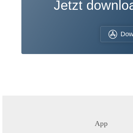
Jetzt downl
Dow
App