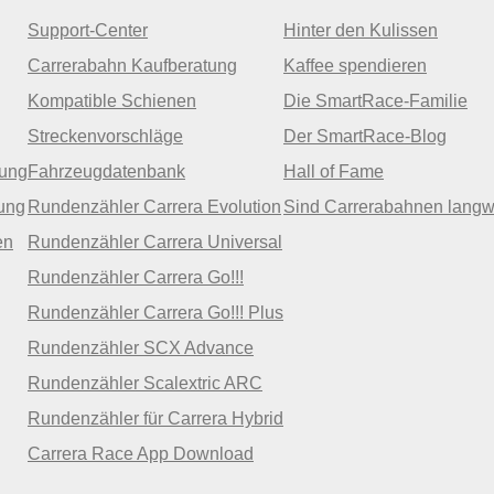
Support-Center
Hinter den Kulissen
Carrerabahn Kaufberatung
Kaffee spendieren
Kompatible Schienen
Die SmartRace-Familie
Streckenvorschläge
Der SmartRace-Blog
zung
Fahrzeugdatenbank
Hall of Fame
ung
Rundenzähler Carrera Evolution
Sind Carrerabahnen langw
en
Rundenzähler Carrera Universal
Rundenzähler Carrera Go!!!
Rundenzähler Carrera Go!!! Plus
Rundenzähler SCX Advance
Rundenzähler Scalextric ARC
Rundenzähler für Carrera Hybrid
Carrera Race App Download