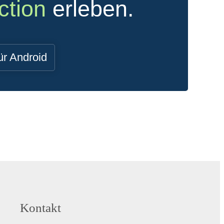
ction
erleben.
ür Android
Kontakt