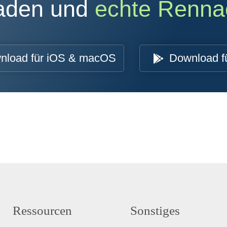
oaden und
echte Renna
nload für iOS & macOS
Download f
Ressourcen
Sonstiges