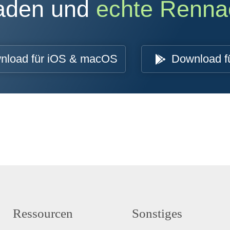
oaden und
echte Renna
nload für iOS & macOS
Download f
Ressourcen
Sonstiges