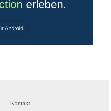
ction
erleben.
ür Android
Kontakt