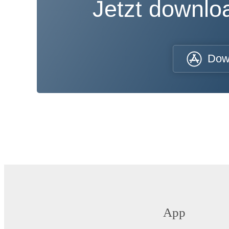
Jetzt downl
Dow
App