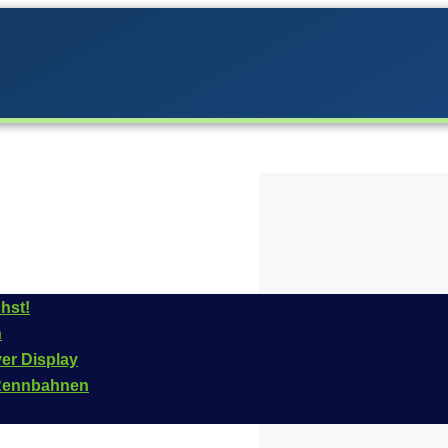
hst!
n
 Carrera im
Jahr
2019
ver Display
das Fahrzeug ist für
n Rennbahnen
 Artikelnummer dieses