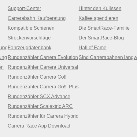
Support-Center
Hinter den Kulissen
Carrerabahn Kaufberatung
Kaffee spendieren
Kompatible Schienen
Die SmartRace-Familie
Streckenvorschläge
Der SmartRace-Blog
zung
Fahrzeugdatenbank
Hall of Fame
ung
Rundenzähler Carrera Evolution
Sind Carrerabahnen langw
en
Rundenzähler Carrera Universal
Rundenzähler Carrera Go!!!
Rundenzähler Carrera Go!!! Plus
Rundenzähler SCX Advance
Rundenzähler Scalextric ARC
Rundenzähler für Carrera Hybrid
Carrera Race App Download