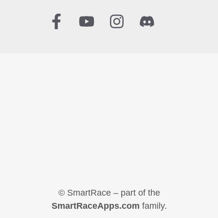
© SmartRace – part of the
SmartRaceApps.com
family.