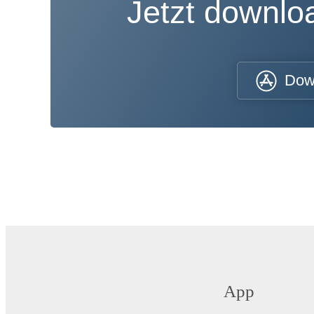
Jetzt downl
Dow
App