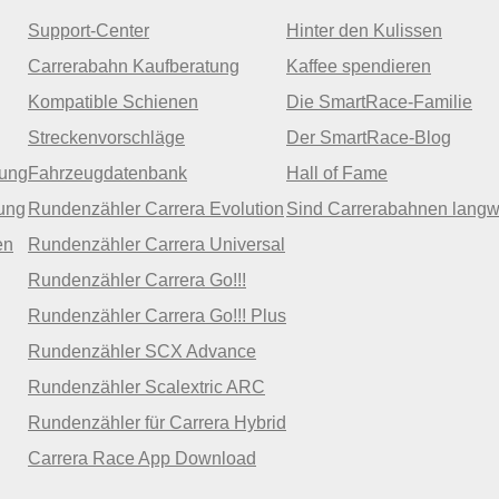
Support-Center
Hinter den Kulissen
Carrerabahn Kaufberatung
Kaffee spendieren
Kompatible Schienen
Die SmartRace-Familie
Streckenvorschläge
Der SmartRace-Blog
zung
Fahrzeugdatenbank
Hall of Fame
ung
Rundenzähler Carrera Evolution
Sind Carrerabahnen langw
en
Rundenzähler Carrera Universal
Rundenzähler Carrera Go!!!
Rundenzähler Carrera Go!!! Plus
Rundenzähler SCX Advance
Rundenzähler Scalextric ARC
Rundenzähler für Carrera Hybrid
Carrera Race App Download