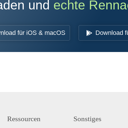
oaden und
echte Renna
nload für iOS & macOS
Download f
Ressourcen
Sonstiges