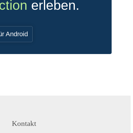
ction
erleben.
ür Android
Kontakt