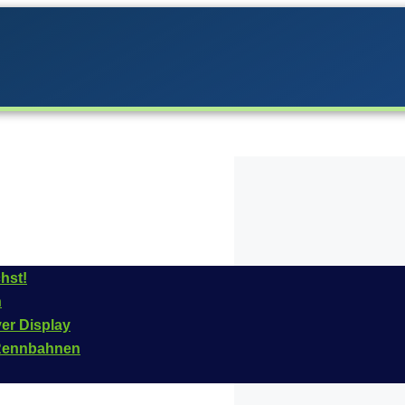
hst!
n
arrera im
Jahr
2006,
ver Display
3
und das Fahrzeug ist
n Rennbahnen
rtikelnummer dieses