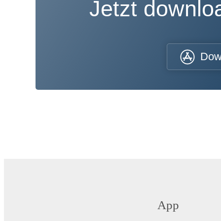
Jetzt downl
Dow
App