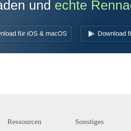
oaden und
echte Renna
nload für iOS & macOS
Download f
Ressourcen
Sonstiges