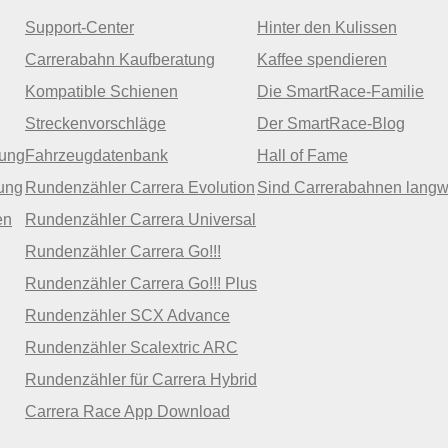
Support-Center
Hinter den Kulissen
Carrerabahn Kaufberatung
Kaffee spendieren
Kompatible Schienen
Die SmartRace-Familie
Streckenvorschläge
Der SmartRace-Blog
zung
Fahrzeugdatenbank
Hall of Fame
ung
Rundenzähler Carrera Evolution
Sind Carrerabahnen langw
en
Rundenzähler Carrera Universal
Rundenzähler Carrera Go!!!
Rundenzähler Carrera Go!!! Plus
Rundenzähler SCX Advance
Rundenzähler Scalextric ARC
Rundenzähler für Carrera Hybrid
Carrera Race App Download