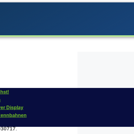
hst!
n
rde von Carrera im
ver Display
stab ist
1:32
und das
n Rennbahnen
t. Die offizielle
030717
.