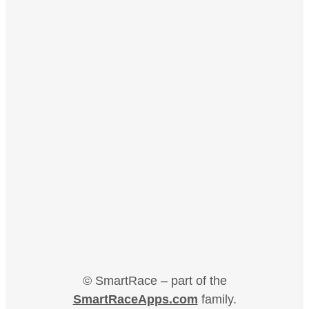
© SmartRace – part of the
SmartRaceApps.com
family.