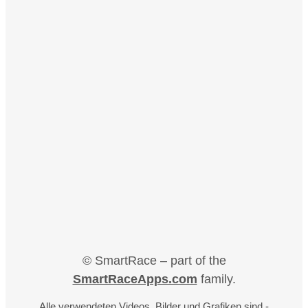
© SmartRace – part of the
SmartRaceApps.com
family.
Alle verwendeten Videos, Bilder und Grafiken sind -