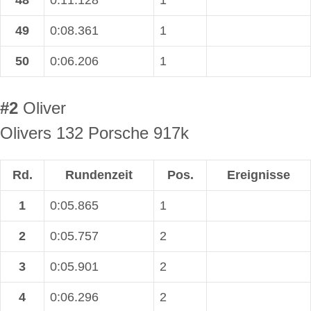
48
0:11.128
1
49
0:08.361
1
50
0:06.206
1
#2
Oliver
Olivers 132 Porsche 917k
Rd.
Rundenzeit
Pos.
Ereignisse
1
0:05.865
1
2
0:05.757
2
3
0:05.901
2
4
0:06.296
2