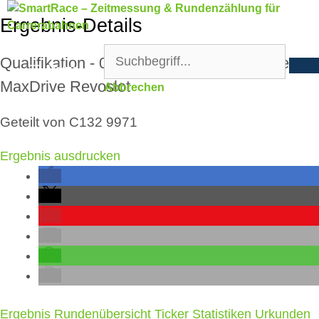
Zum
Ergebnis-Details
Inhalt
springen
Qualifikation - 08.06.2025, 15:05 - Strecke:
Menü
MaxDrive Revoslot
Abbrechen
Geteilt von C132 9971
Ergebnis ausdrucken
Ergebnis
Rundenübersicht
Ticker
Statistiken
Urkunden