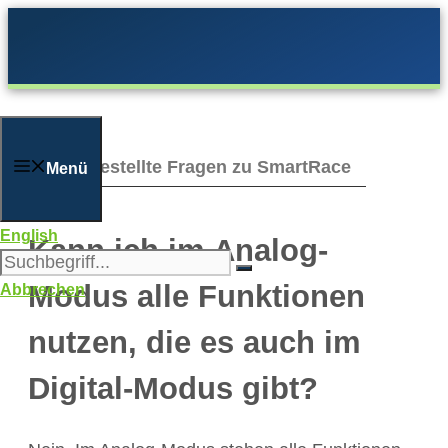
Zum
Inhalt
springen
Häufig gestellte Fragen zu SmartRace
Menü
English
Kann ich im Analog-
Modus alle Funktionen
Abbrechen
nutzen, die es auch im
Digital-Modus gibt?