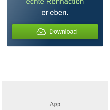
echte Rennaction
erleben.
Download
App