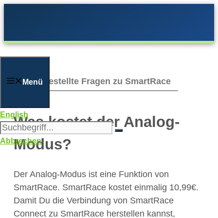
Zum
Inhalt
springen
Häufig gestellte Fragen zu SmartRace
Menü
English
Was kostet der Analog-
Modus?
Abbrechen
Der Analog-Modus ist eine Funktion von
SmartRace. SmartRace kostet einmalig 10,99€.
Damit Du die Verbindung von SmartRace
Connect zu SmartRace herstellen kannst,