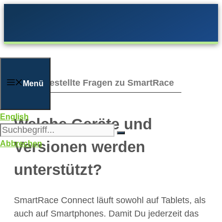
Zum
Inhalt
springen
Häufig gestellte Fragen zu SmartRace
Menü
English
Welche Geräte und
Versionen werden
Abbrechen
unterstützt?
SmartRace Connect läuft sowohl auf Tablets, als
auch auf Smartphones. Damit Du jederzeit das