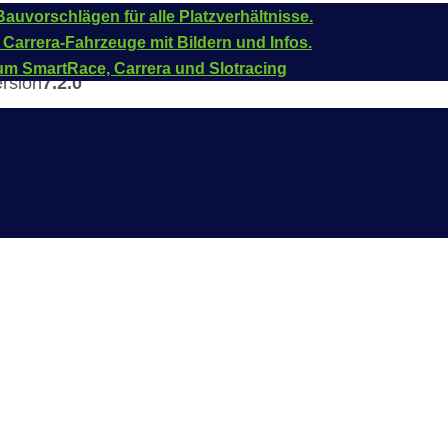
auvorschlägen für alle Platzverhältnisse.
 Carrera-Fahrzeuge mit Bildern und Infos.
um SmartRace, Carrera und Slotracing
ersion
7.2.0
TV/Beamer
onet