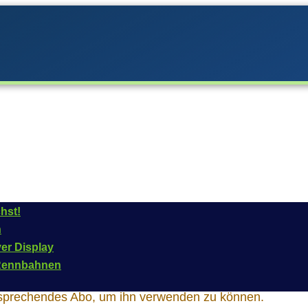
hst!
Schnickschnack
n
ver Display
n Rennbahnen
chirm enthält Widgets, die Teil des SmartRace Champio
tsprechendes Abo, um ihn verwenden zu können.