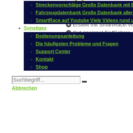
Streckenvorschläge
Große Datenbank mit B
Fahrzeugdatenbank
Große Datenbank aller
SmartRace auf Youtube
Viele Videos rund 
Erstellt mit SmartRace-V
Sonstiges
Gut geeignet für
4
Fahrer
Bedienungsanleitung
Bildschirmgröße
Tablet/
Die häufigsten Probleme und Fragen
Erstellt von
Crimson Cor
Support Center
Kontakt
Shop
Abbrechen