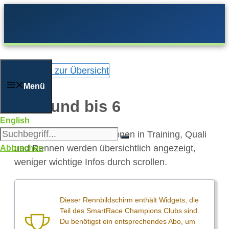
Zum
Inhalt
springen
Zurück zur Übersicht
Menü
Allround bis 6
English
Die wichtigsten Informationen in Training, Quali
und Rennen werden übersichtlich angezeigt,
Abbrechen
weniger wichtige Infos durch scrollen.
Dieser Rennbildschirm enthält Widgets, die
Teil des SmartRace Champions Clubs sind.
Du benötigst ein entsprechendes Abo, um