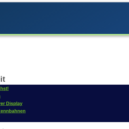
it
hst!
m Fahrzeug oder für einen Fahrer zum Vergleich von zwe
n
ver Display
n Rennbahnen
ersion
7.1.4