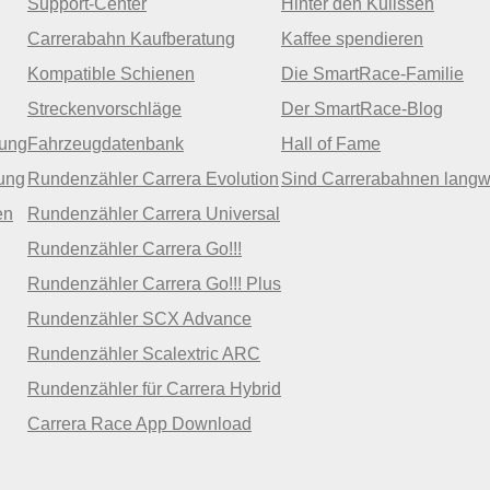
Support-Center
Hinter den Kulissen
Carrerabahn Kaufberatung
Kaffee spendieren
Kompatible Schienen
Die SmartRace-Familie
Streckenvorschläge
Der SmartRace-Blog
zung
Fahrzeugdatenbank
Hall of Fame
ung
Rundenzähler Carrera Evolution
Sind Carrerabahnen langw
en
Rundenzähler Carrera Universal
Rundenzähler Carrera Go!!!
Rundenzähler Carrera Go!!! Plus
Rundenzähler SCX Advance
Rundenzähler Scalextric ARC
Rundenzähler für Carrera Hybrid
Carrera Race App Download