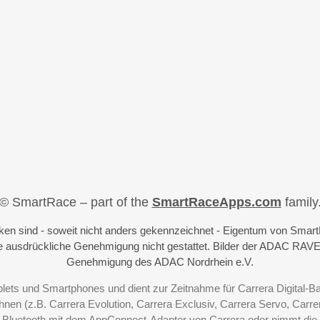
© SmartRace – part of the
SmartRaceApps.com
family
iken sind - soweit nicht anders gekennzeichnet - Eigentum von Sma
 ausdrückliche Genehmigung nicht gestattet. Bilder der ADAC RAVE
Genehmigung des ADAC Nordrhein e.V.
blets und Smartphones und dient zur Zeitnahme für Carrera Digital-
nen (z.B. Carrera Evolution, Carrera Exclusiv, Carrera Servo, Carrer
r Bluetooth mit dem AppConnect-Adapter von Carrera oder nimmt d