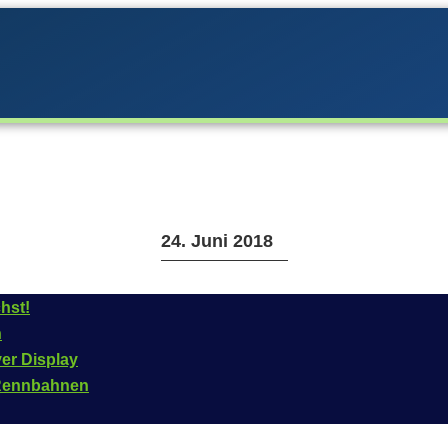
24. Juni 2018
hst!
n
Version 3.3.0
ver Display
n Rennbahnen