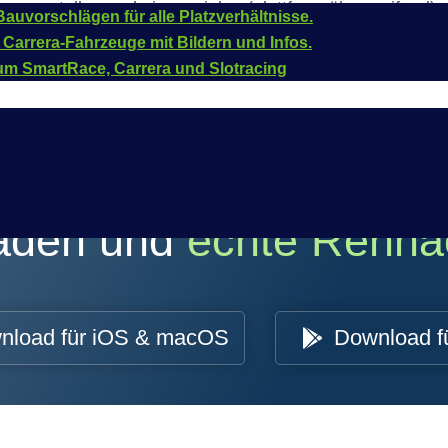
 zu erstellen und einzuspielen (plattform-übergreifend).
auvorschlägen für alle Platzverhältnisse.
 Carrera-Fahrzeuge mit Bildern und Infos.
um SmartRace, Carrera und Slotracing
oaden und
echte Renna
nload für iOS & macOS
Download f