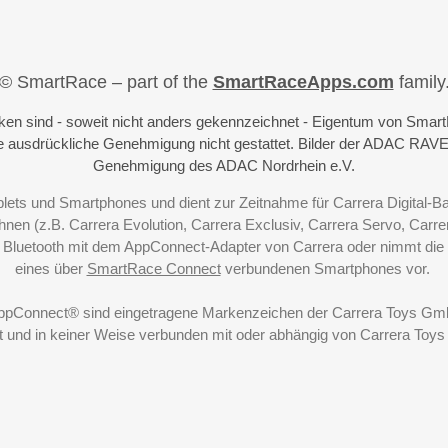
© SmartRace – part of the
SmartRaceApps.com
family
iken sind - soweit nicht anders gekennzeichnet - Eigentum von Sma
 ausdrückliche Genehmigung nicht gestattet. Bilder der ADAC RAVE
Genehmigung des ADAC Nordrhein e.V.
blets und Smartphones und dient zur Zeitnahme für Carrera Digital-
nen (z.B. Carrera Evolution, Carrera Exclusiv, Carrera Servo, Carrer
r Bluetooth mit dem AppConnect-Adapter von Carrera oder nimmt d
eines über
SmartRace Connect
verbundenen Smartphones vor.
AppConnect® sind eingetragene Markenzeichen der Carrera Toys GmbH.
t und in keiner Weise verbunden mit oder abhängig von Carrera Toy