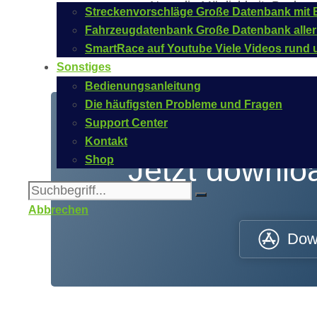
Neu: die Möglichkeit, Backups
Streckenvorschläge
Große Datenbank mit B
Fahrzeugdatenbank
Große Datenbank aller
SmartRace auf Youtube
Viele Videos rund 
Sonstiges
Bedienungsanleitung
Die häufigsten Probleme und Fragen
Support Center
Kontakt
Jetzt downl
Shop
Abbrechen
Dow