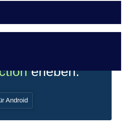
ction
erleben.
ür Android