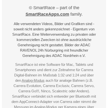
© SmartRace – part of the
SmartRaceApps.com
family.
Alle verwendeten Videos, Bilder und Grafiken sind -
soweit nicht anders gekennzeichnet - Eigentum von
SmartRace. Eine Weiterverwendung zu privaten oder
kommerziellen Zwecken ist ohne ausdrückliche
Genehmigung nicht gestattet. Bilder der ADAC
RAVENOL 24h Nürburgring mit freundlicher
Genehmigung des ADAC Nordrhein e.V.
SmartRace ist eine Software für Mac, Tablets und
Smartphones und dient zur Zeitnahme für Carrera
Digital-Bahnen im Maßstab 1:32 und 1:24 und über
den
Analog-Modus
auch für analoge Bahnen (z.B.
Carrera Evolution, Carrera Exclusiv, Carrera Servo,
Carrera Go!!!, Ninco, Scalextric oder Andere).
SmartRace verbindet sich entweder per Bluetooth mit
dem AppConnect-Adapter von Carrera oder nimmt die
Messung im Analog-Modus per Kamera eines über