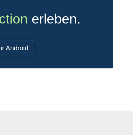
ction
erleben.
ür Android