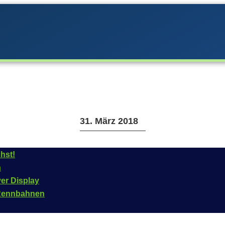
31. März 2018
hst!
n
Version 3.1.0
ver Display
n Rennbahnen