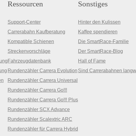
Ressourcen
Sonstiges
Support-Center
Hinter den Kulissen
Carrerabahn Kaufberatung
Kaffee spendieren
Kompatible Schienen
Die SmartRace-Familie
Streckenvorschläge
Der SmartRace-Blog
zung
Fahrzeugdatenbank
Hall of Fame
ung
Rundenzähler Carrera Evolution
Sind Carrerabahnen langw
en
Rundenzähler Carrera Universal
Rundenzähler Carrera Go!!!
Rundenzähler Carrera Go!!! Plus
Rundenzähler SCX Advance
Rundenzähler Scalextric ARC
Rundenzähler für Carrera Hybrid