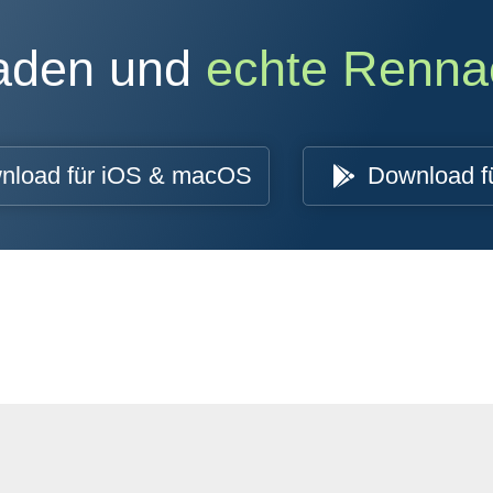
oaden und
echte Renna
nload für iOS & macOS
Download f