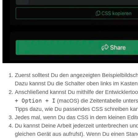
Zuerst solltest Du den angezeigten Beispielbildsch
Dazu kannst Du die Schalter oben links im Kasten
Anschließend kannst Du mithilfe der Entwicklerto
+ Option + I
(macOS) die Zeitentabelle unter
Tipps dazu, wie Du passendes CSS schreiben kanns
Jedes mal, wenn Du das CSS in dem kleinen Editor a
Du kannst Deine Arbeit jederzeit unterbrechen un
gleichen Gerät aus aufrufst). Wenn Du einen Stan