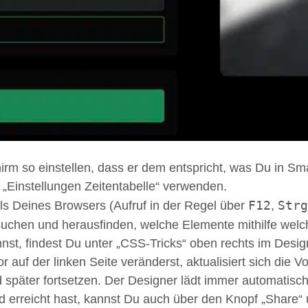
irm so einstellen, dass er dem entspricht, was Du in Sma
 „Einstellungen Zeitentabelle“ verwenden.
F12
Strg
ols Deines Browsers (Aufruf in der Regel über
,
suchen und herausfinden, welche Elemente mithilfe welc
t, findest Du unter „CSS-Tricks“ oben rechts im Desig
uf der linken Seite veränderst, aktualisiert sich die Vo
d später fortsetzen. Der Designer lädt immer automatis
d erreicht hast, kannst Du auch über den Knopf „Share“ 