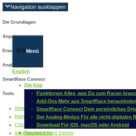
Zum
Navigation ausklappen
Inhalt
Die Grundlagen
springen
Anpassen
Erweiterungen
Menü
Analogmodus
English
SmartRace Connect
Die App
Tools
Funktionen
Alles, was Du zum Racen brauc
Add-Ons
Mehr aus SmartRace heraushole
StreamDeck-Plugin
SmartRace Connect
Dein persönliches Dri
Rennbildschirm-Designer
Der Analog-Modus
Für alle nicht-digitale
CockpitXP-Konverter
Download
Für iOS, macOS oder Android
Websocket Client Demo
Ressourcen