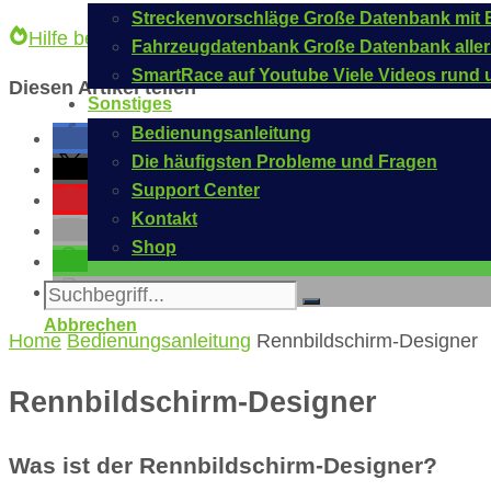
Streckenvorschläge
Große Datenbank mit B
Hilfe bei Problemen
Tipps & Tricks
Fahrzeugdatenbank
Große Datenbank aller
SmartRace auf Youtube
Viele Videos rund 
Diesen Artikel teilen
Sonstiges
Bedienungsanleitung
Die häufigsten Probleme und Fragen
Support Center
Kontakt
Shop
Abbrechen
Home
Bedienungsanleitung
Rennbildschirm-Designer
Rennbildschirm-Designer
Was ist der Rennbildschirm-Designer?