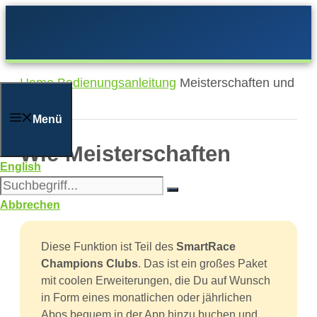
Zum
Inhalt
springen
Home
Bedienungsanleitung
Meisterschaften und
Teams
Menü
Wie Meisterschaften
English
funktionieren
Abbrechen
Diese Funktion ist Teil des
SmartRace
Champions Clubs
. Das ist ein großes Paket
mit coolen Erweiterungen, die Du auf Wunsch
in Form eines monatlichen oder jährlichen
Abos bequem in der App hinzu buchen und