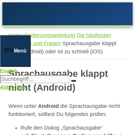
Zum
Inhalt
springen
Home
Bedienungsanleitung
Die häufigsten
Probleme und Fragen
Sprachausgabe klappt
Menü
nicht (Android) oder ist zu schnell (iOS)
Sprachausgabe klappt
English
nicht (Android)
Abbrechen
Wenn unter
Android
die Sprachausgabe nicht
funktioniert, solltest Du folgendes prüfen:
Rufe den Dialog „Sprachausgabe“